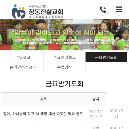
주일설교
수요예배설교
금요밤기도회
온라인성경공부
특별영상
금요밤기도회
날자
제목
2026. 07.
열왕기상
광야, 하나님의 학교(8) 책망 대신 따뜻한 떡과 물로
31
19:1~12
2026. 07.
시편