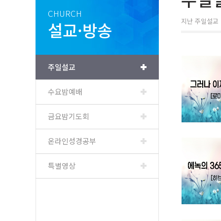
CHURCH
지난 주일설교 
설교·방송
주일설교
수요밤예배
금요밤기도회
온라인성경공부
특별영상