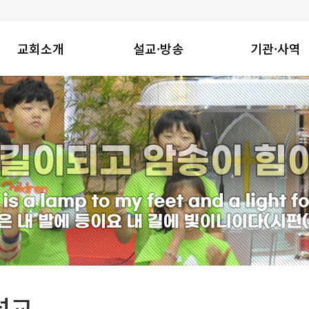
교회소개
설교·방송
기관·사역
창동진실교회는
주일설교
기관
교회연혁
수요밤예배
지역사회와함께
예배안내
금요밤기도회
선교사역
섬기는 이들
온라인성경공부
찾아오시는길
특별영상
설교