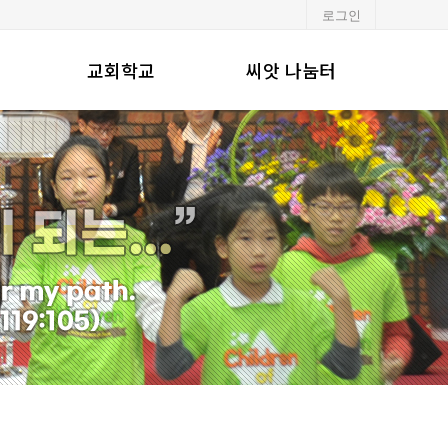
로그인
교회학교
씨앗 나눔터
유·초등부
알려드립니다
중·고등부
포토갤러리
청년부
행사일정
교회주보
강단기도문