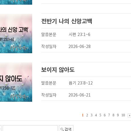
전반기 나의 신앙고백
말씀본문
시편 23:1~6
작성일자
2026-06-28
보이지 않아도
말씀본문
욥기 23:8~12
작성일자
2026-06-21
1
2
3
4
5
6
7
8
9
10