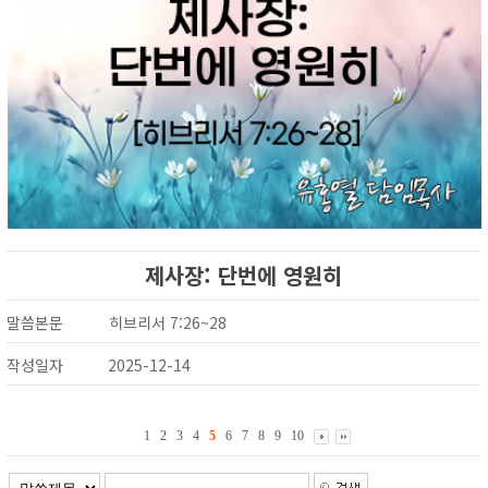
제사장: 단번에 영원히
말씀본문
히브리서 7:26~28
작성일자
2025-12-14
1
2
3
4
5
6
7
8
9
10