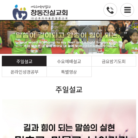
주일설교
수요예배설교
금요밤기도회
온라인성경공부
특별영상
주일설교