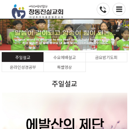
주일설교
수요예배설교
금요밤기도회
온라인성경공부
특별영상
주일설교