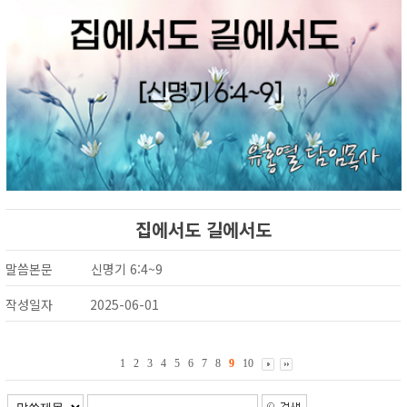
집에서도 길에서도
말씀본문
신명기 6:4~9
작성일자
2025-06-01
1
2
3
4
5
6
7
8
9
10