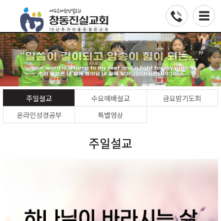
주일설교
수요예배설교
금요밤기도회
온라인성경공부
특별영상
주일설교