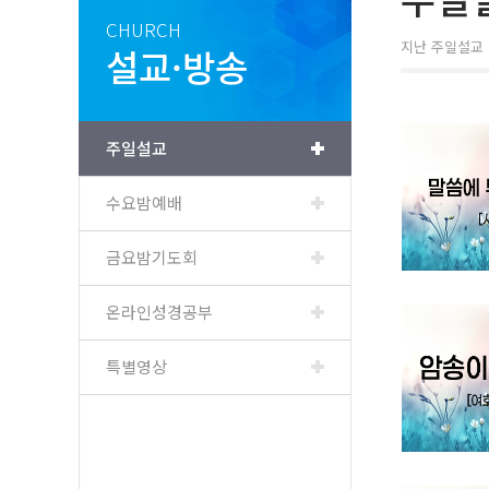
CHURCH
지난 주일설교 
설교·방송
주일설교
수요밤예배
금요밤기도회
온라인성경공부
특별영상