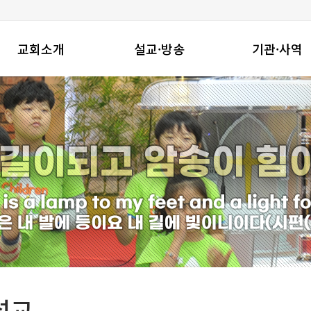
교회소개
설교·방송
기관·사역
창동진실교회는
주일설교
기관
교회연혁
수요밤예배
지역사회와함께
예배안내
금요밤기도회
선교사역
섬기는 이들
온라인성경공부
찾아오시는길
특별영상
설교