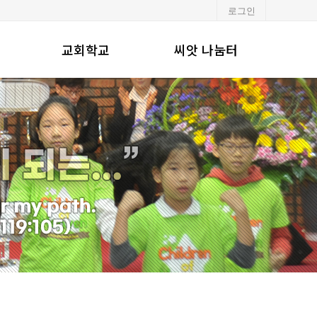
로그인
교회학교
씨앗 나눔터
유·초등부
알려드립니다
중·고등부
포토갤러리
청년부
행사일정
교회주보
강단기도문