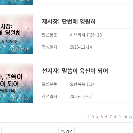
제사장: 단번에 영원히
말씀본문
히브리서 7:26~28
작성일자
2025-12-14
선지자: 말씀이 육신이 되어
말씀본문
요한복음 1:14
작성일자
2025-12-07
1
2
3
4
5
6
7
8
9
10