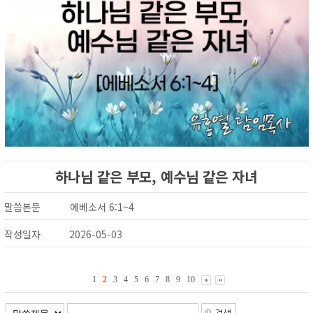
하나님 같은 부모, 예수님 같은 자녀
말씀본문
에베소서 6:1~4
작성일자
2026-05-03
1
2
3
4
5
6
7
8
9
10