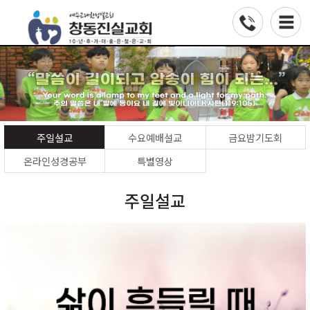
주일설교
수요예배설교
금요밤기도회
온라인성경공부
특별영상
주일설교