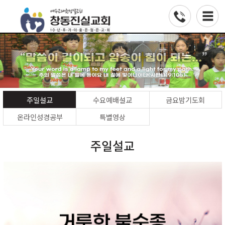
주일설교
수요예배설교
금요밤기도회
온라인성경공부
특별영상
주일설교