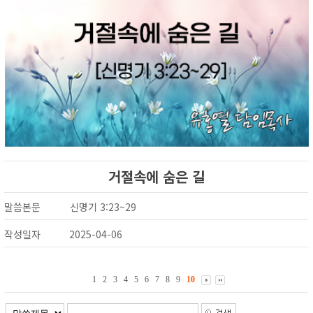
거절속에 숨은 길
말씀본문
신명기 3:23~29
작성일자
2025-04-06
1
2
3
4
5
6
7
8
9
10