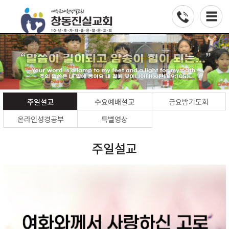
주일설교
수요예배설교
금요밤기도회
온라인성경공부
특별영상
주일설교