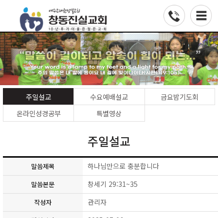
주일설교
수요예배설교
금요밤기도회
온라인성경공부
특별영상
주일설교
하나님만으로 충분합니다
말씀제목
창세기 29:31~35
말씀본문
관리자
작성자