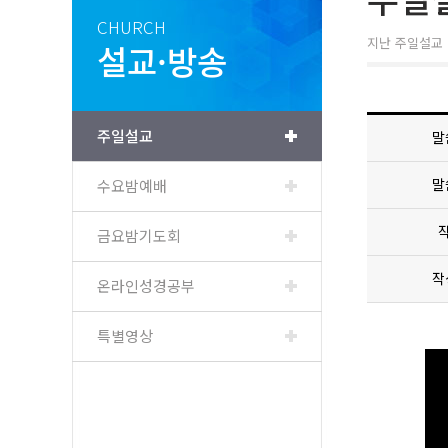
CHURCH
지난 주일설교 
설교·방송
주일설교
말
말
수요밤예배
금요밤기도회
작
온라인성경공부
특별영상