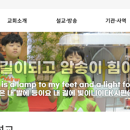
교회소개
설교·방송
기관·사역
창동진실교회는
주일설교
기관
교회연혁
수요밤예배
지역사회와함께
예배안내
금요밤기도회
선교사역
섬기는 이들
온라인성경공부
찾아오시는길
특별영상
설교