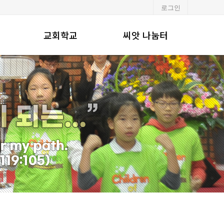
로그인
교회학교
씨앗 나눔터
유·초등부
알려드립니다
중·고등부
포토갤러리
청년부
행사일정
교회주보
강단기도문