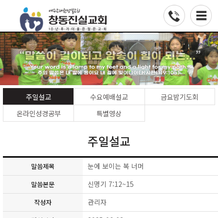
주일설교
수요예배설교
금요밤기도회
온라인성경공부
특별영상
주일설교
눈에 보이는 복 너머
말씀제목
신명기 7:12~15
말씀본문
관리자
작성자