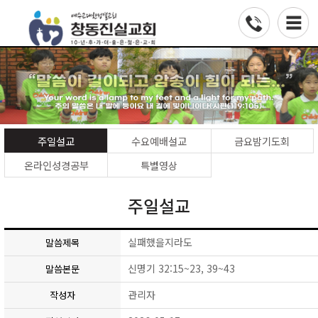
주일설교
수요예배설교
금요밤기도회
온라인성경공부
특별영상
주일설교
실패했을지라도
말씀제목
신명기 32:15~23, 39~43
말씀본문
관리자
작성자