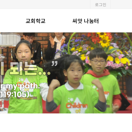
로그인
교회학교
씨앗 나눔터
유·초등부
알려드립니다
중·고등부
포토갤러리
청년부
행사일정
교회주보
강단기도문