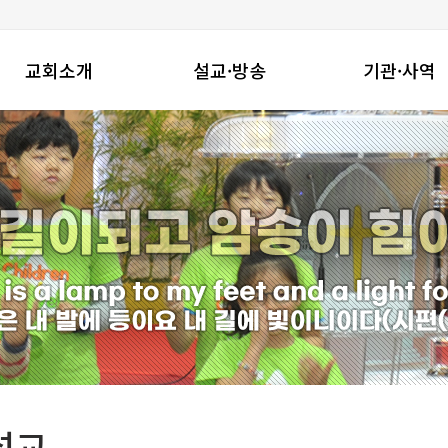
교회소개
설교·방송
기관·사역
창동진실교회는
주일설교
기관
교회연혁
수요밤예배
지역사회와함께
예배안내
금요밤기도회
선교사역
섬기는 이들
온라인성경공부
찾아오시는길
특별영상
설교