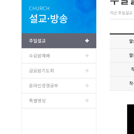
CHURCH
지난 주일설교 
설교·방송
주일설교
말
말
수요밤예배
금요밤기도회
작
온라인성경공부
특별영상