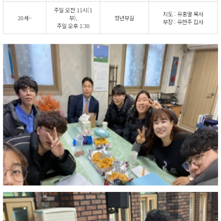
주일 오전 11시(1
지도 : 유홍열 목사
20세~
부),
청년부실
부장 : 유현주 집사
주일 오후 1:30