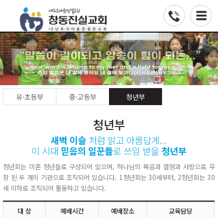
유·초등부
중·고등부
청년부
청년부
새벽 이슬
처럼 맑고 아름답게...
이 시대
믿음의 일꾼들
로 쓰임 받을
청년부
청년회는 미혼 청년들로 구성되어 있으며, 하나님의 복음과 열정과 사랑으로 무
장 된 두 개의 기관으로 조직되어 있습니다. 1청년회는 30세부터, 2청년회는 30
세 이하로 조직되어 활동하고 있습니다.
대 상
예배시간
예배장소
교육담당