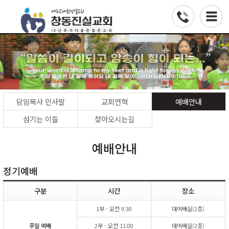
담임목사 인사말
교회연혁
예배안내
섬기는 이들
찾아오시는길
예배안내
정기예배
구분
시간
장소
1부 - 오전 9:30
대예배실(2층)
주일 예배
2부 - 오전 11:00
대예배실(2층)