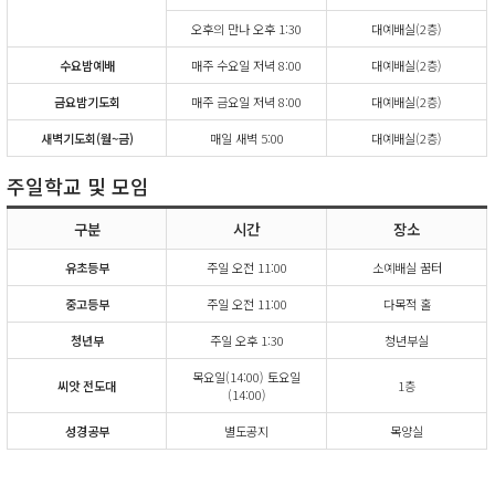
오후의 만나 오후 1:30
대예배실(2층)
수요밤예배
매주 수요일 저녁 8:00
대예배실(2층)
금요밤기도회
매주 금요일 저녁 8:00
대예배실(2층)
새벽기도회(월~금)
매일 새벽 5:00
대예배실(2층)
주일학교 및 모임
구분
시간
장소
유초등부
주일 오전 11:00
소예배실 꿈터
중고등부
주일 오전 11:00
다목적 홀
청년부
주일 오후 1:30
청년부실
목요일(14:00) 토요일
씨앗 전도대
1층
(14:00)
성경공부
별도공지
목양실