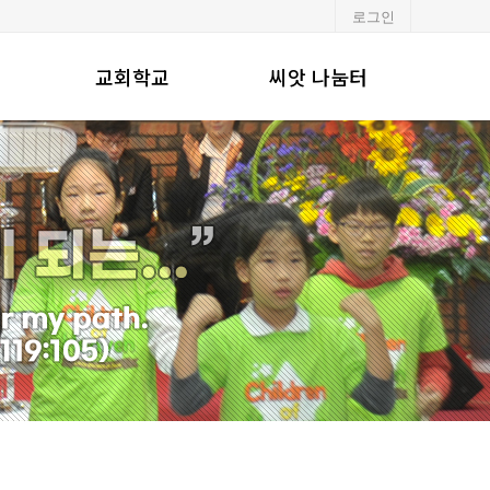
로그인
교회학교
씨앗 나눔터
유·초등부
알려드립니다
중·고등부
포토갤러리
청년부
행사일정
교회주보
강단기도문