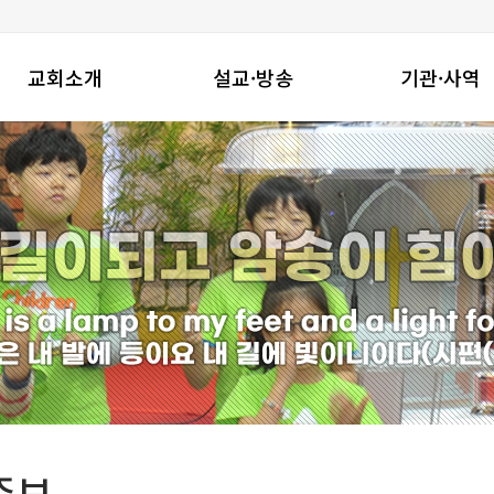
교회소개
설교·방송
기관·사역
창동진실교회는
주일설교
기관
교회연혁
수요밤예배
지역사회와함께
예배안내
금요밤기도회
선교사역
섬기는 이들
온라인성경공부
찾아오시는길
특별영상
주보